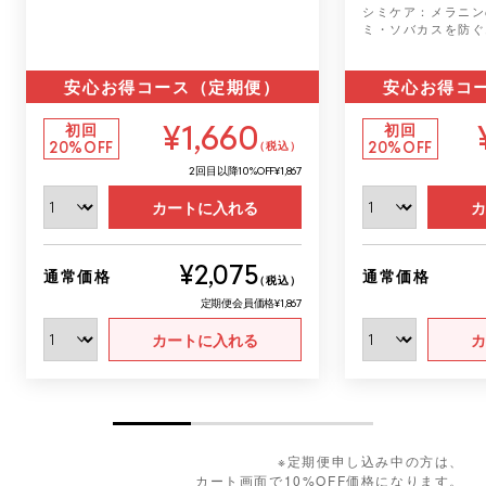
シミケア：メラニン
ミ・ソバカスを防ぐ
安心お得コース（定期便）
安心お得コ
¥1,660
初回
初回
20%OFF
20%OFF
（税込）
2回目以降
10%OFF
¥1,867
カートに入れる
カ
¥2,075
通常価格
通常価格
（税込）
定期便会員価格
¥1,867
カートに入れる
カ
※定期便申し込み中の方は、
カート画面で10%OFF価格になります。