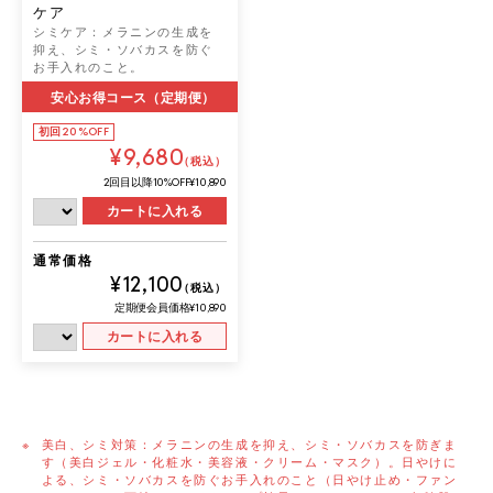
ケア
シミケア：メラニンの生成を
抑え、シミ・ソバカスを防ぐ
お手入れのこと。
安心お得コース（定期便）
初回
20%OFF
¥9,680
（税込）
2回目以降
10%OFF
¥10,890
カートに入れる
通常価格
¥12,100
（税込）
定期便会員価格
¥10,890
カートに入れる
美白、シミ対策：メラニンの生成を抑え、シミ・ソバカスを防ぎま
す（美白ジェル・化粧水・美容液・クリーム・マスク）。日やけに
よる、シミ・ソバカスを防ぐお手入れのこと（日やけ止め・ファン