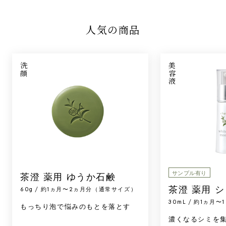
人気の商品
洗顔
美容液
サンプル有り
茶澄 薬用 ゆうか石鹸
茶澄 薬用 
60g / 約1ヵ月〜2ヵ月分（通常サイズ）
30mL / 約1ヵ月
もっちり泡で悩みのもとを落とす
濃くなるシミを