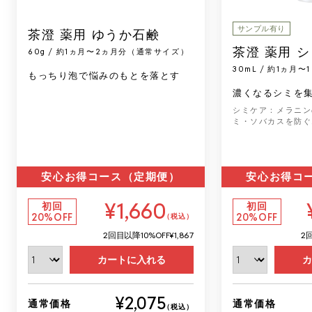
サンプル有り
茶澄 薬用 ゆうか石鹸
茶澄 薬用 
60g / 約1ヵ月〜2ヵ月分（通常サイズ）
30mL / 約1ヵ月
もっちり泡で悩みのもとを落とす
濃くなるシミを
シミケア：メラニン
ミ・ソバカスを防ぐ
安心お得コース（定期便）
安心お得コ
¥1,660
初回
初回
20%OFF
20%OFF
（税込）
2回目以降
10%OFF
¥1,867
2
カートに入れる
カ
¥2,075
通常価格
通常価格
（税込）