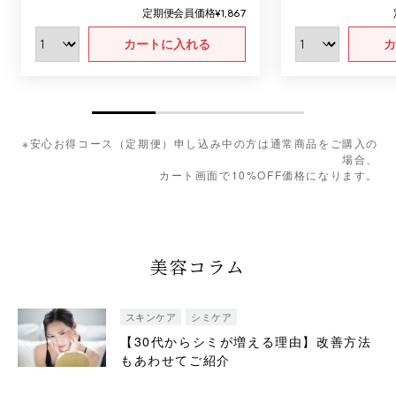
定期便会員価格
¥1,867
カートに入れる
カ
※安心お得コース（定期便）申し込み中の方は通常商品をご購入の
場合、
カート画面で10%OFF価格になります。
美容コラム
スキンケア
シミケア
【30代からシミが増える理由】改善方法
もあわせてご紹介