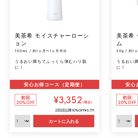
美茶希 モイスチャーローシ
美茶希
ョン
ム
100mL / 約1ヵ月〜1ヵ月半分
30g / 約
うるおい満ちてふっくら弾むハリ肌
うるおい
に！
に！
安心お得コース（定期便）
安心
¥3,352
初回
初回
20%OFF
20%OFF
（税込）
2回目以降
10%OFF
¥3,771
カートに入れる