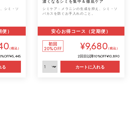
ア
濃くなるシミを集中＆徹底ケア
え、シミ・ソ
シミケア：メラニンの生成を抑え、シミ・ソ
バカスを防ぐお手入れのこと。
期便）
安心お得コース（定期便）
40
¥9,680
初回
20%OFF
（税込）
（税込）
0%OFF
¥5,445
2回目以降
10%OFF
¥10,890
れる
カートに入れる