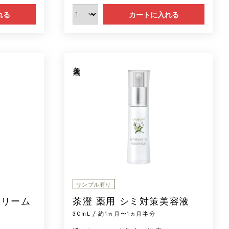
れる
カートに入れる
美容液
サンプル有り
クリーム
茶澄 薬用 シミ対策美容液
30mL / 約1ヵ月〜1ヵ月半分