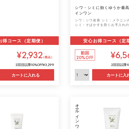
シワ・シミに効くゆうか最
インワン
シワ：シワ改善
シミ：メラニン
シミ・そばかすを防ぐお手入れ
お得コース（定期便）
安心お得コース（定
¥2,932
¥6,5
初回
20%OFF
（税込）
2回目以降
10%OFF
¥3,299
2回目以降
1
カートに入れる
カートに入
オールインワン