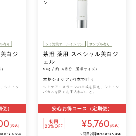
ル有り
シミ対策オールインワン
サンプル有り
ル美白ジ
茶澄 薬用 スペシャル美白ジ
ェル
ズ）
50g / 約1ヵ月分（通常サイズ）
本格シミケアが1本で叶う
え、シミ・ソ
シミケア：メラニンの生成を抑え、シミ・ソ
バカスを防ぐお手入れのこと。
期便）
安心お得コース（定期便）
00
¥5,760
初回
20%OFF
（税込）
（税込）
%OFF
¥14,850
2回目以降
10%OFF
¥6,480