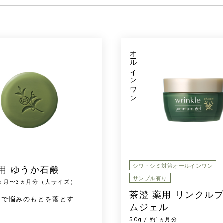
オールインワン
シワ・シミ対策オールインワン
用 ゆうか石鹸
サンプル有り
 約2ヵ月〜3ヵ月分（大サイズ）
茶澄 薬用 リンクル
泡で悩みのもとを落とす
ムジェル
50g / 約1ヵ月分