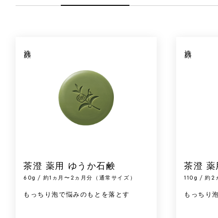
洗顔
洗顔
茶澄 薬用 ゆうか石鹸
茶澄 薬
60g / 約1ヵ月〜2ヵ月分（通常サイズ）
110g /
もっちり泡で悩みのもとを落とす
もっちり