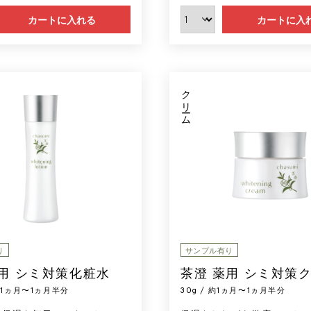
カートに入れる
カートに入
クリーム
り
サンプル有り
薬用 シミ対策化粧水
茶澄 薬用 シミ対策
 約1ヵ月〜1ヵ月半分
30g / 約1ヵ月〜1ヵ月半分