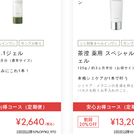
ルインワン
サンプル有り
シミ対策オールインワン
サンプ
o.1ジェル
茶澄 薬用 スペシャ
ェル
約1ヵ月分（通常サイズ）
120g / 約2ヵ月半分（お得サイ
悩みにこれ1本！
本格シミケアが1本で叶う
シミケア：メラニンの生成を抑
バカスを防ぐお手入れのこと。
お得コース（定期便）
安心お得コース（定
¥2,640
¥13,2
初回
20%OFF
（税込）
2回目以降
10%OFF
¥2,970
2回目以降
10