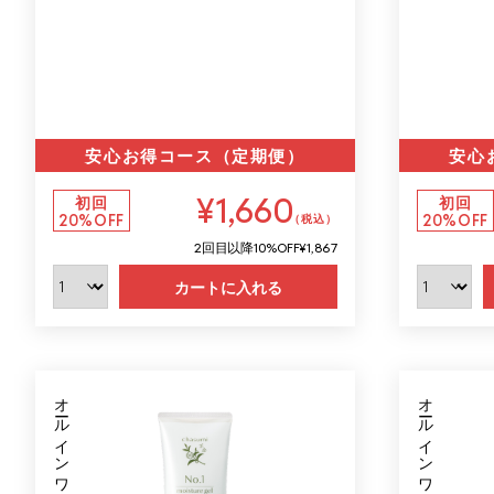
安心お得コース（定期便）
安心
¥1,660
初回
初回
20%OFF
20%OFF
（税込）
2回目以降
10%OFF
¥1,867
カートに入れる
オールインワン
オールインワン