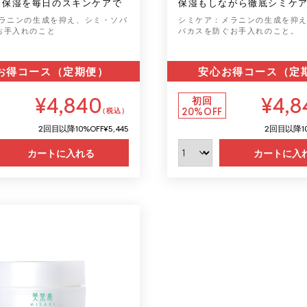
＆保湿を毎日のスキンケアで
保湿もしながら徹底シミケ
メラニンの生成を抑え、シミ・ソバ
シミケア：メラニンの生成を抑
お手入れのこと
バカスを防ぐお手入れのこと。
お得コース（定期便）
安心お得コース（定
¥4,840
¥4,8
初回
20%OFF
（税込）
2回目以降
10%OFF
¥5,445
2回目以降
1
カートに入れる
カートに入