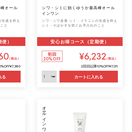
高峰オール
シワ・シミに効くゆうか最高峰オール
インワン
の生成を抑え
シワ：シワ改善
シミ：メラニンの生成を抑え
のこと
シミ・そばかすを防ぐお手入れのこと
期便）
安心お得コース（定期便）
60
¥6,232
初回
20%OFF
（税込）
（税込）
0%OFF
¥7,380
2回目以降
10%OFF
¥7,011
れる
カートに入れる
オールインワン