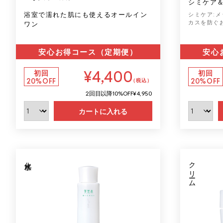
シミケア
浴室で濡れた肌にも使えるオールイン
シミケア:
ワン
カスを防ぐ
安心お得コース（定期便）
安心
¥4,400
初回
初回
20%OFF
20%OFF
（税込）
2回目以降
10%OFF
¥4,950
カートに入れる
化粧水
クリーム