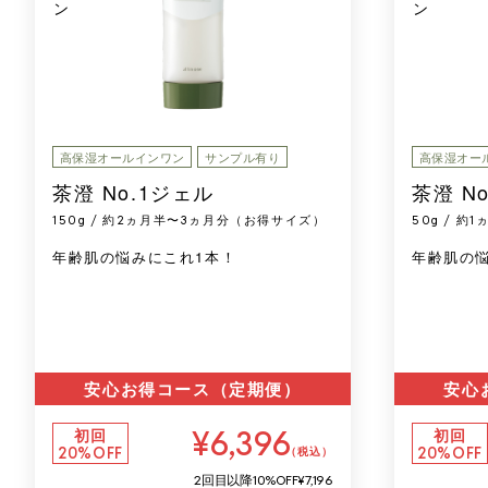
高保湿オールインワン
サンプル有り
高保湿オー
茶澄 No.1ジェル
茶澄 N
150g / 約2ヵ月半〜3ヵ月分（お得サイズ）
50g / 
年齢肌の悩みにこれ1本！
年齢肌の
安心お得コース（定期便）
安心
¥6,396
初回
初回
20%OFF
20%OFF
（税込）
2回目以降
10%OFF
¥7,196