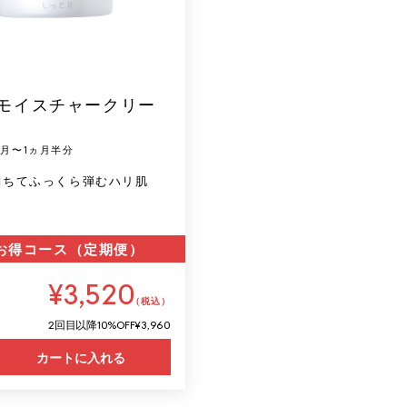
 モイスチャークリー
1ヵ月〜1ヵ月半分
満ちてふっくら弾むハリ肌
お得コース（定期便）
¥3,520
（税込）
2回目以降
10%OFF
¥3,960
カートに入れる