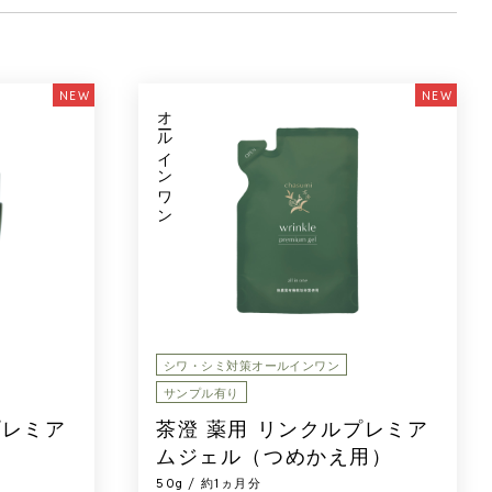
NEW
NEW
オールインワン
シワ・シミ対策オールインワン
サンプル有り
プレミア
茶澄 薬用 リンクルプレミア
ムジェル（つめかえ用）
50g / 約1ヵ月分