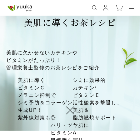
美肌に導くお茶レシピ
美肌に欠かせないカテキンや
ビタミンがたっぷり！
管理栄養士監修のお茶レシピをご紹介
美肌に導く
シミに効果的
ビタミンＣ
カテキン/
メラニン抑制で
ビタミンＥ
シミ予防＆コラーゲン
活性酸素を撃退し、
生成UP！
美肌＆
紫外線対策も◎
脂肪燃焼サポート
ハリ・ツヤ肌に
ビタミンA
肌細胞を守り、