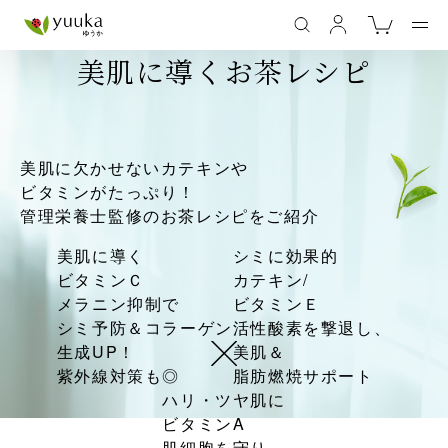
美肌に導くお茶レシピ
美肌に欠かせないカテキンや
ビタミンがたっぷり！
管理栄養士監修のお茶レシピをご紹介
美肌に導く
シミに効果的
ビタミンＣ
カテキン/
メラニン抑制で
ビタミンＥ
シミ予防＆コラーゲン
活性酸素を撃退し、
生成UP！
美肌＆
紫外線対策も◎
脂肪燃焼サポート
ハリ・ツヤ肌に
ビタミンA
肌細胞を守り、