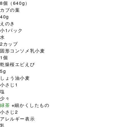
8個（640g）
カブの葉
40g
えのき
小1パック
水
2カップ
固形コンソメ
乳
小麦
1個
乾燥桜エビ
えび
5g
しょう油
小麦
小さじ1
塩
少々
緑茶
※細かくしたもの
小さじ2
アレルギー表示
乳