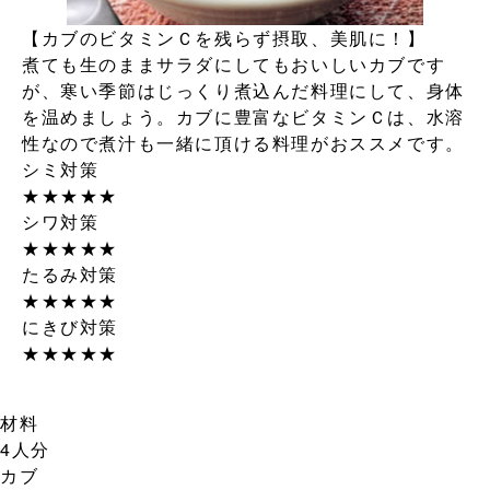
【カブのビタミンＣを残らず摂取、美肌に！】
煮ても生のままサラダにしてもおいしいカブです
が、寒い季節はじっくり煮込んだ料理にして、身体
を温めましょう。カブに豊富なビタミンＣは、水溶
性なので煮汁も一緒に頂ける料理がおススメです。
シミ対策
★
★
★
★
★
シワ対策
★
★
★
★
★
たるみ対策
★
★
★
★
★
にきび対策
★
★
★
★
★
材料
4人分
カブ